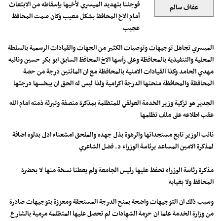
فوجئنا بتهديد الميسري لأخيها بإسقاطه من الابتعاث
عفاف سالم
أمام الاخ المحافظ بشكل معيب وكان صمت المحافظ
عجيب
الميسري تجاهل توجيهات وتوصيات الكثير من الجهات والقيادات الرسمية بالسلطة
المحلية والتنفيذية بالمحافظة وعلى رأسها الاخ المحافظ السابق ابو بكر حسين ونائبه
مهدي الحامد وكذا القيادات الامنية بالمحافظة مع ان المائتين درجة من حصة
المحافظة والمحافظة منحتها الدرجة اكرامية ولذا ليس له الحق ان يبخسها درجتها
الجدير هو تزكية وزير الخدمة العولقي للمتظلمة بمذكرة منصفة وتبرئة ذمته امام الله
عقب اطلاعه على ملف تظلمها
نائب الوزير تابع مستجداتها والرهوة بذل جهده والملحق امشعناء ادلى بدلوه اضافة
لمذكرة الامين المساعد برئاسة الوزراء د. فضل الشاعري
مذكرة رئاسة الوزراء تحفظ عليها رئيس الجامعة ولم يعطنا نسخة منها لا بحضرة
المحافظ ولا بغيابه
وسبب ذلك ان التوجيهات واضحة بمنح الدرجة المستحقة ومعززة بتوجيهات صادرة
من وزارة الخدمة علما ان حزمة الشهادات لم تحصل عليها المتظلمة مرمية بالشارع