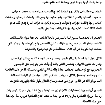
وانما بذلت فيها جهدا كبيرا ومشقة الله اعلم بقدرها
شهادات مختبرات وتكريم وشهادة تخرج العامين من امدست وبعض دورات
حاسوب قدمتها بالعام 2018 ولم يتم استيعابها ومع ذلك واصلت دراستها وحفظت
كتاب ربها وتلقت دورات وتفوقت وتميزت وتكرمت مرات كثيرة ومع ذلك هاهو
العام الثالث منذ تخرجها بمؤهلاتها الجديدة وهي بالبيت
الجدير ان تخصصها يسمح لها بالتدريس بكافة كليات الجامعة سواء بالمساقات
التخصصية او الفرعية ومع ذلك مازالت تعاني التعسف ولم يتم منحها درجتها التي
منحت لها تكريما من قيادات المحافظة وخارجها وصولا بالحكومة
الكل يقول انها كفاءة بكل المقاييس ومصدر فخر للمحافظة ومع ذلك لم تنصف
ومازالت تطرق الابواب وتحسن الظن بالله في وقت كان يتوجب على الميسري
التجاوب مع توجيهات الجهات العليا والدنيا التي تقضي بإستيفاء الاجراءات الخاصة
بالدرجة الممنوحة على الاقل من باب الاحترام لتلك القيادات او اكراما للمحافظ
السابق او اللاحق الذي خرج من عنده ولسان الحال يقول كأنك يابوزيد ماغزيت
الجدير أن توجيهات مذكرات االاخ الوزير صادرة بتاريخ 29 ابريل معرزة بتوجيهات
رئاسة الوزراء الصادرة بتاريخ 13 مايو ايضا لم تجد الاذن الصاغية من رئاسة الجامعة
حتى هذه اللحظة