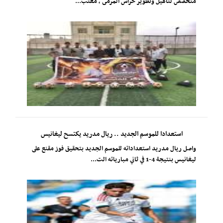
متخصص لتأهيل وتطوير حراس المرمى ، معتب...
استعدادا للموسم الجديد .. ريال مدريد يكتسح ليغانيس
واصل ريال مدريد استعداداته للموسم الجديد بتحقيق فوز مقنع على
ليغانيس بنتيجة 4-1 في ثاني مبارياته الت...