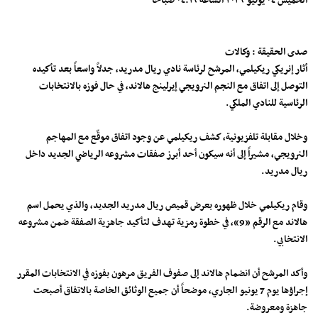
الخميس ٠٤ يونيو ٢٠٢٦ الساعة ٠٤:١٦ صباحاً
صدى الحقيقة : وكالات
أثار إنريكي ريكيلمي، المرشح لرئاسة نادي ريال مدريد، جدلاً واسعاً بعد تأكيده
التوصل إلى اتفاق مع النجم النرويجي إيرلينج هالاند، في حال فوزه بالانتخابات
الرئاسية للنادي الملكي.
وخلال مقابلة تلفزيونية، كشف ريكيلمي عن وجود اتفاق موقّع مع المهاجم
النرويجي، مشيراً إلى أنه سيكون أحد أبرز صفقات مشروعه الرياضي الجديد داخل
ريال مدريد.
وقام ريكيلمي خلال ظهوره بعرض قميص ريال مدريد الجديد، والذي يحمل اسم
هالاند مع الرقم «9»، في خطوة رمزية تهدف لتأكيد جاهزية الصفقة ضمن مشروعه
الانتخابي.
وأكد المرشح أن انضمام هالاند إلى صفوف الفريق مرهون بفوزه في الانتخابات المقرر
إجراؤها يوم 7 يونيو الجاري، موضحاً أن جميع الوثائق الخاصة بالاتفاق أصبحت
جاهزة ومعروضة.