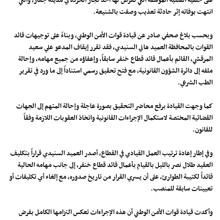
على خلفية القضية المؤسفة التي تعرض لها أحد تجار الخردة في مدينة جعار، والتي
انتهت بوفاته إثر حادثة تعذيب وصفت بالشنيعة.
وبحسب بلاغ صحفي صادر عن قيادة قوات الأمن الوطني، وبناءً على توجيهات قائد
القوات بالمحافظة العميد هاني السنيدي، فقد تقرر إيقاف المدعو علي سعيد
المرقشي، القائم بأعمال قائد قطاع خنفر سابقاً، وإعفاؤه من جميع مهامه، وإحالة
ملفه إلى دائرة الشؤون القانونية، مع فتح تحقيق رسمي استناداً إلى ما ورد في تقرير
الطب الشرعي.
كما وجهت القيادة برفع محاضر التحقيق بصورة عاجلة وإحالة المتهم إلى الجهات
القضائية المختصة لاستكمال الإجراءات القانونية واتخاذ العقوبات اللازمة وفقاً
للقانون.
وفي إطار إعادة ترتيب العمل القيادي في القطاع، أصدر العميد السنيدي قراراً بتكليف
العقيد طلال نصر بالليل بالقيام بأعمال قائد قطاع خنفر، إلى جانب مهامه الحالية
قائداً لكتيبة الطوارئ، على أن يسري القرار من تاريخ صدوره، مع إلغاء أي تكليفات أو
تعيينات سابقة للمنصب.
وأكدت قيادة قوات الأمن الوطني أن هذه الإجراءات تعكس التزامها الكامل بفرض