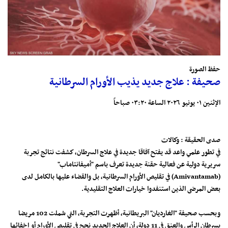
حفظ الصورة
صحيفة : علاج جديد يذيب الأورام السرطانية
الإثنين ٠١ يونيو ٢٠٢٦ الساعة ٠٣:٢٠ صباحاً
صدى الحقيقة : وكالات
في تطور علمي واعد قد يفتح آفاقا جديدة في علاج السرطان، كشفت نتائج تجربة
سريرية دولية عن فعالية حقنة جديدة تعرف باسم "أميفانتاماب"
(Amivantamab) في تقليص الأورام السرطانية، بل والقضاء عليها بالكامل لدى
بعض المرضى الذين استنفدوا خيارات العلاج التقليدية.
وبحسب صحيفة "الغارديان" البريطانية، أظهرت التجربة، التي شملت 102 مريضا
بسرطان الرأس والعنق في 11 دولة، أن العلاج الجديد نجح في تقليص الأورام أو إخفائها