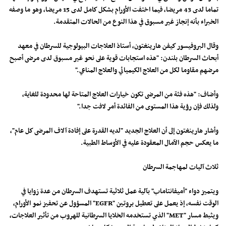
تماما لدى 43 مريضا، فيما اختفت الأورام بشكل كامل لدى 15 مريضا، وهو ما وصفه
الخبراء بأنه إنجاز غير مسبوق في هذا النوع من الحالات المتقدمة.
وقال البروفيسور كيفن هارينغتون، أستاذ العلاجات البيولوجية للسرطان في معهد
أبحاث السرطان بلندن: "هذه استجابات قوية على نحو غير مسبوق لدى مرضى أصبح
مرضهم مقاوما لكل من العلاج الكيميائي والعلاج المناعي."
وأضاف: "هذه فئة من المرضى تكون خيارات العلاج المتاحة لها محدودة للغاية،
ولذلك فإن رؤية هذا المستوى من الفائدة أمر لافت جدا."
وأشار هارينغتون إلى أن العلاج الجديد "لديه القدرة على إفادة آلاف المرضى كل عام"،
ما يعكس حجم الآمال المعقودة عليه في الأوساط الطبية.
ثلاث آليات لمهاجمة السرطان
ويتميز دواء "أميفانتاماب" بآلية عمل ثلاثية تستهدف السرطان من عدة زوايا في
الوقت نفسه، إذ يعمل على تعطيل بروتين "EGFR" المسؤول عن تحفيز نمو الأورام،
ويثبط مسار "MET" الذي تستخدمه الخلايا السرطانية للهروب من تأثير العلاجات،