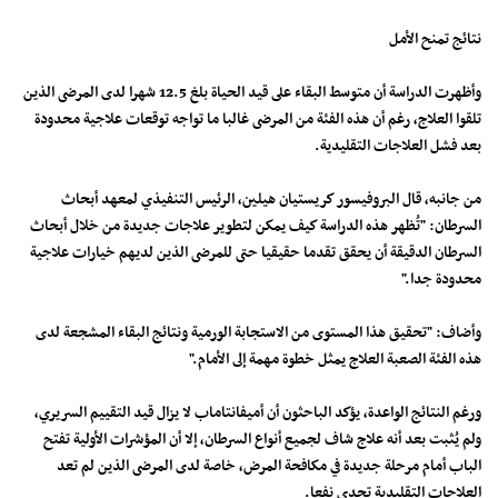
نتائج تمنح الأمل
وأظهرت الدراسة أن متوسط البقاء على قيد الحياة بلغ 12.5 شهرا لدى المرضى الذين
تلقوا العلاج، رغم أن هذه الفئة من المرضى غالبا ما تواجه توقعات علاجية محدودة
بعد فشل العلاجات التقليدية.
من جانبه، قال البروفيسور كريستيان هيلين، الرئيس التنفيذي لمعهد أبحاث
السرطان: "تُظهر هذه الدراسة كيف يمكن لتطوير علاجات جديدة من خلال أبحاث
السرطان الدقيقة أن يحقق تقدما حقيقيا حتى للمرضى الذين لديهم خيارات علاجية
محدودة جدا."
وأضاف: "تحقيق هذا المستوى من الاستجابة الورمية ونتائج البقاء المشجعة لدى
هذه الفئة الصعبة العلاج يمثل خطوة مهمة إلى الأمام."
ورغم النتائج الواعدة، يؤكد الباحثون أن أميفانتاماب لا يزال قيد التقييم السريري،
ولم يُثبت بعد أنه علاج شاف لجميع أنواع السرطان، إلا أن المؤشرات الأولية تفتح
الباب أمام مرحلة جديدة في مكافحة المرض، خاصة لدى المرضى الذين لم تعد
العلاجات التقليدية تجدي نفعا.