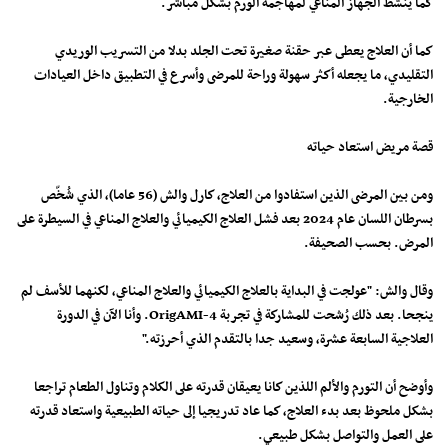
كما ينشط الجهاز المناعي لمهاجمة الورم بشكل مباشر.
كما أن العلاج يعطى عبر حقنة صغيرة تحت الجلد بدلا من التسريب الوريدي
التقليدي، ما يجعله أكثر سهولة وراحة للمرضى وأسرع في التطبيق داخل العيادات
الخارجية.
قصة مريض استعاد حياته
ومن بين المرضى الذين استفادوا من العلاج، كارل والش (56 عاما)، الذي شُخّص
بسرطان اللسان عام 2024 بعد فشل العلاج الكيميائي والعلاج المناعي في السيطرة على
المرض. بحسب الصحيفة.
وقال والش: "عولجت في البداية بالعلاج الكيميائي والعلاج المناعي، لكنهما للأسف لم
ينجحا. بعد ذلك رُشحت للمشاركة في تجربة OrigAMI-4. وأنا الآن في الدورة
العلاجية السابعة عشرة، وسعيد جدا بالتقدم الذي أحرزته."
وأوضح أن التورم والألم اللذين كانا يعيقان قدرته على الكلام وتناول الطعام تراجعا
بشكل ملحوظ بعد بدء العلاج، كما عاد تدريجيا إلى حياته الطبيعية واستعاد قدرته
على العمل والتواصل بشكل طبيعي.