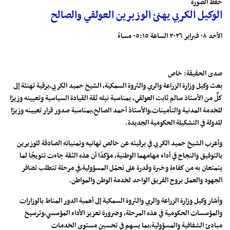
حفظ الصورة
الوكيل الكربي يهنئ الوزيرين العولقي والصالح
الأحد ٠٨ فبراير ٢٠٢٦ الساعة ٠٥:١٥ مساءً
صدى الحقيقة: خاص
بعث وكيل وزارة الزراعة والري والثروة السمكية، الشيخ حميد الكربي،برقية تهنئة إلى
كلٍّ من الأستاذ سالم ثابت العولقي، بمناسبة نيله ثقة القيادة السياسية وتعيينه وزيرًا
للخدمة المدنية والتأمينات،والأستاذ أحمد الصالح،بمناسبة صدور قرار تعيينه وزيرًا
للدولة في التشكيلة الحكومية الجديدة.
وأعرب الشيخ حميد الكربي في برقيته عن خالص تهانيه وتمنياته الصادقة للوزيرين
بالتوفيق والنجاح في أداء مهامهما الوطنية، مؤكدًا أن هذه الثقة جاءت تتويجًا لما
يتمتعان به من كفاءة وخبرة وقدرة على تحمّل المسؤولية،في مرحلة تتطلب تضافر
الجهود والعمل بروح الفريق الواحد لخدمة الوطن والمواطن.
وأشار وكيل وزارة الزراعة والري والثروة السمكية إلى أهمية الدور المناط بالوزارات
والمؤسسات الحكومية في هذه المرحلة، وضرورة تعزيز الأداء المؤسسي،وترسيخ
مبادئ الشفافية والمسؤولية،بما يسهم في تحسين مستوى الخدمات