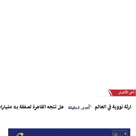
أخر الأخبار
ووية في العالم
هل تتجه القاهرة لصفقة بـ4 مليارات دولار لاقتناء مقاتلات J-10CE وJ-35؟