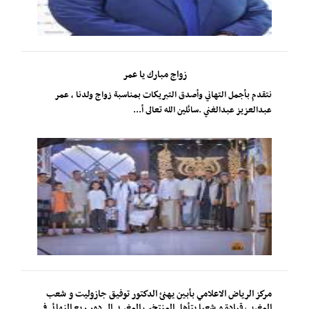
زواج مبارك يا عمر
نتقدم بأجمل التهاني وأصدق التبريكات بمناسبة زواج ولدنا ، عمر
عبدالعزيز عبدالغني .سائلين الله تعالى أ...
مركز الرياض الاعلامي بأبين يهنئ الدكتور توفيق جازوليت و شعب
المغرب قيادة و شعبا بتأهل المنتخب المغربي إلى دور ربع النهائي في