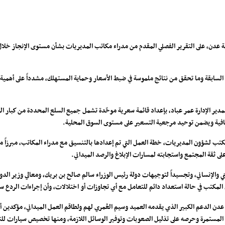
ة عدن، على التقرير الفصلي المقدم من مدراء مكاتب المديريات بشأن مستوى الإنجاز خلال ال
لة السابقة وما تحقق من نتائج ملموسة في ضبط الأسعار وحماية المستهلك، مشدداً على أهمية
مدير الإدارة عمر عباد، بإعداد قائمة سعرية موحّدة تشمل جميع السلع المحددة من كبار الوك
شفافية ويضمن توحيد مرجعية التسعير على مستوى السوق المحلية.
كتب لشؤون المديريات، خطة العمل التي تم إعدادها بالتنسيق مع مدراء المكاتب، مبرزاً م
ى ثقة المجتمع واستجابته لمسارات الإبلاغ والرصد الميداني.
 والإنساني، وتجسيداً لتوجيهات دولة رئيس الوزراء سالم صالح بن بريك، ومعالي وزير الد
المكتب في حالة استعداد دائم للتعامل مع أي تجاوزات أو اختلالات، وأن إجراءات الردع ستُت
 عدن الدعم الكبير الذي يقدمه العميد وسيم العُمري لهم ولطاقم العمل الميداني، مؤكدي
يهاته المستمرة وحرصه على تذليل الصعوبات وتوفير الوسائل اللازمة، ومنها تخصيص سيارات