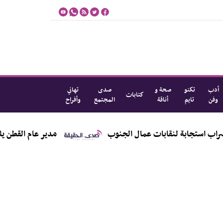
أدب
تكنو
صحة و
صدى
تهاني
كتابات
وفن
تايم
أناقة
المجتمع
وأفراح
نقابات عمال الجنوب
مدير عام القطن يلتقي مندوب من