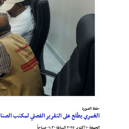
حفظ الصورة
العُمري يطّلع على التقرير الفصلي لمكتب الص
الجمعة ١٠ أكتوبر ٢٠٢٥ الساعة ٠١:٣٠ صباحاً