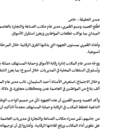
صدى الحقيقة : خاص
اطّلع العميد وسيم العُمري، مدير عام مكتب الصناعة والتجارة بالعاصم
الميداني بما يواكب تطلعات المواطنين ويعزز استقرار الأسواق.
وأشاد العُمري بمستوى الجهود التي بذلتها الفرق الرقابية خلال المرح
أسبوعية.
ووجّه مدير عام المكتب إدارة رقابة الأسواق وحماية المستهلك، ممثلة ب
وتُسلم إلى السلطات المحلية في المديريات خلال أسبوع؛ بما يعزز ال
وخلال الاجتماع، استعرض الأستاذ أحمد السليماني، نائب مدير عام الم
ألف بلاغ من المواطنين في العاصمة عدن ومحافظات مجاورة، في دلالة عل
وأكد العميد وسيم العُمري أن هذه الجهود تأتي من صميم الواجب الوطني
الداعمة لخطط المكتب في الرقابة وحماية المستهلك، مجدداً التأكيد أن 
من جانبهم، ثمّن مدراء مكاتب الصناعة والتجارة في مديريات العاصمة
على تطوير أداء المكاتب ورفع كفاءتها الرقابية. وأشاروا إلى أن توج