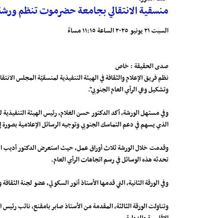
منسقية الانتقالي بجامعة حضرموت تنظم ورشة ع
السبت ٢١ يونيو ٢٠٢٥ الساعة ١١:١٥ مساءً
صدى الحقيقة : خاص
نظم فريق الإعلام والثقافة في الهيئة التنفيذية لمنسقيّة المجلس الا
وتشكيل وعي الرأي العام الجنوبي".
وفي مستهل الورشة، أكد الدكتور حسن الغلام، رئيس الهيئة التنفيذية لل
الذي يسهم في دعم التماسك الجنوبي وتوجيه الرسائل الإعلامية بصورة إ
وقدمت خلال الورشة ثلاث أوراق عمل، حيث استعرض الدكتور أديب الشاطري،
تحدثه هذه الوسائل في رسم اتجاهات الرأي العام.
وفي الورقة الثانية، التي قدمها الأستاذ أنور السكوتي، عضو لجنة الثق
وتناولت الورقة الثالثة، المقدمة من الأستاذ صابر بامقنع، نائب رئيس