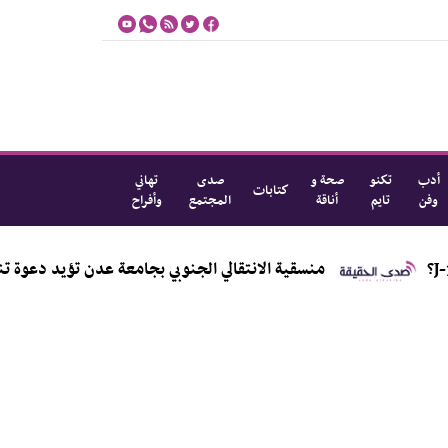
أدب
تكنو
صحة و
صدى
تهاني
كتابات
وفن
تايم
أناقة
المجتمع
وأفراح
منسقية الانتقالي الجنوبي بجامعة عدن تؤيد دعوة تنفيذية العاصم