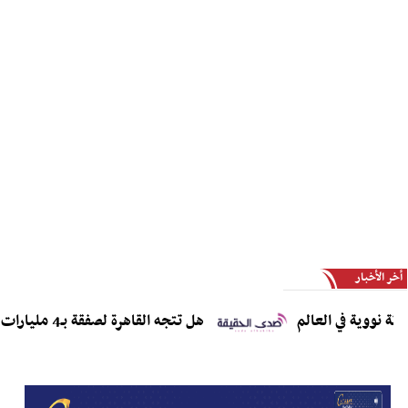
أخر الأخبار
 نووية في العالم
هل تتجه القاهرة لصفقة بـ4 مليارات دولار لاقتناء مقاتلات J-10CE وJ-35؟