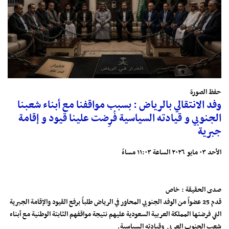
حفظ الصورة
وفد الانتقالي بالرياض : بسبب مواقفنا مع أبناء شعبنا
الجنوبي و قيادته السياسية فُرِضت علينا قيود و إقامة
جبرية
الأحد ٠٣ مايو ٢٠٢٦ الساعة ١١:٠٣ مساءً
صدى الحقيقة : خاص
قدم 25 عضواً من الوفد الجنوبي المحاور في الرياض طلباً برفع القيود والإقامة الجبرية
التي فرضتها المملكة العربية السعودية عليهم نتيجة مواقفهم الثابتة الوطنية مع أبناء
شعب الجنوب العربي وقيادته السياسية.