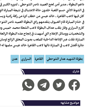
داعم البطولة ، مدير أمن لحج العميد ناصر الشوحطي ، لدوره الكبير 
في الشوط الاثني حسم اللعبة خلدون حالة الاشتباك في نتيجة المباراة 
كان فيها لاعب القاهرة ، خالد عيسى من خطف كرة من ركلة ركنية ويسجل 
في ختام المباراة قام الضيوف يتقدمهم راعي البطولة العميد ناصر الشو
كارم السراري وفاز بلقب هداف البطولة لاعب الشعلة محمد خميس ومنح
والشخصيات ووسائل الإعلام التي أسهمت في إنجاح هذه البطولة الرائع
المباراة نقلت عبر الإذاعة الداخلية للملعب بصوت المعلق الرائع اوسا
جائزة أفضل لاعب في المباراة نالها لاعب القاهرة خالد عيسى سلمها له ا
بطولة الشهيد هدار الشوحطي
القاهرة
السراري
عدن
شارك
مواضيع مشابهه