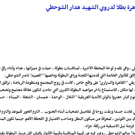
اهرة بطلا لدروي الشهيد هدار الشوحطي
 وهي نقدم لوحة المحطة الأخيرة ، لمنافسات بطولة ، حملت في ممراتها ، عداء وأداء راقي
 للأدوار الخاصة التي قدمتها اللجنة وراعي البطولة وداعمها " العميد" ناصر الشوحطي.
ريقي " القاهرة والسراري" على واقع خاص ، كانت في روح المجتمع ومنظومة الرياضة ، ترا
ها مكان ، للاستمتاع بآخر مواعيد البطولة الكبرى التي جاءت لتكون علاقة مجتمع وتضحيات
 كبار حضروا بالوان الأندية العريقية " التلال - الوحدة - شمسان - الشعلة - الميناء - 
ي غابت جسدا وبقت روحا في تفاصيل تضحيات أبناء الجنوب .. التزم الحور للموعد والتزم ا
اك بين اللونين ، لمعرفة من سيكون البطل وصاحب الامتياز في اللحظة الأهم حينما تكون ال
فرصة نيل الاسبقية من ركلة جزاء.
لشيخ" سالم الشوحطي ، وعبر فيه عن قيمة المنافسة وقيمة الأدوار وكيف كان مسار البطولة