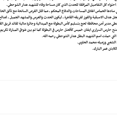
في احتواء كل التفاصيل المرافقة للحدث الذي كان مساحة وفاء للشهيد هدار الشوحطي.
التي سادها الحماس اغلاق المساحات والدفاع المحكم ، مما قلل الفرص السانحة مع تألق الحا
هدف الاسبقية والفوز لفريقه القاهرة ، ليكون الحدث والعرس والمشهد الجميل ، لصالح لاعب
حطي مدير أمن محافظة لحج بتسليم كأس البطولة مع الميدالية وجائزة مالية لقائد فريق الق
 حارس السراري ايڤان خميس كأفضل حارس في البطولة كما تم بين شوطي المباراة تكريم ال
ة التي حملت اسم الشهيد البطل هدار الشوحطي رحمه الله.
ن الشعبي وزميله محمد الحاوي.
لكابتن عمر البارك.