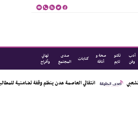
أدب
تكنو
صحة و
صدى
تهاني
كتابات
وفن
تايم
أناقة
المجتمع
وأفراح
انتقالي العاصمة عدن ينظم وقفة تضامنية للمطالبة بالإفراج عن 