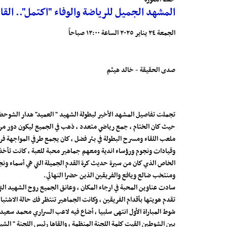
المشهد الجميل للرياضة والوفاء "اكتمل".. الق
الجمعة ٢٤ يناير ٢٠٢٥ الساعة ١٢:٠٠ صباحاً
صدى الحقيقة - خالد هيثم
تجملت تفاصيل المشهد الأخير لبطولة الشهيد " العميد" هدار الشوحطي ،
حيث كان الختام ، جمع رياضي متعدد ، ذهب في الجميع ليكون دور مرافق
ملعب اللقاء ومسرح البطولة في بئر فضل ، كان يجمع طرفي المواجهة ف
وقيادات ونجوم ورؤساء اندية ومعهم جماهير محبة للعبة ، كانت تأخذ ل
الخاص الذي كان من سيرة حديث كرة القدم الجميلة التي هي أسماء ونجوم
ومنتخب ضالع ويافع والفريقين الذين حضرا النهائي.
سادت عناوين المحبة في ارجاء المكان ، وعانق الجميع روح الشهيد الت
تقدم هويتها بأقدام الفريقين ، وكانت الجماهير تنتظر فك حالة الاشتب
شوط المباراة الأول انتهى سلبيا ، أضاع فيه لاعب السراري محمد سعيد 
بين الشوطين القيت كلمة اللجنة المنظمة ، والقاها رئيس اللجنة " ا