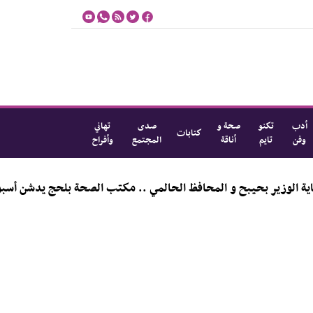
أدب
تكنو
صحة و
صدى
تهاني
كتابات
وفن
تايم
أناقة
المجتمع
وأفراح
لوزير بحيبح و المحافظ الحالمي .. مكتب الصحة بلحج يدشن أسبوع ال