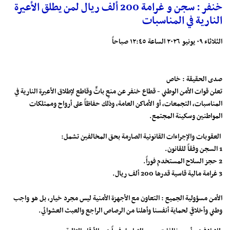
خنفر : سجن و غرامة 200 ألف ريال لمن يطلق الأعيرة
النارية في المناسبات
الثلاثاء ٠٩ يونيو ٢٠٢٦ الساعة ١٢:٤٥ صباحاً
صدى الحقيقة : خاص
​تعلن قوات الأمن الوطني - قطاع خنفر عن منعٍ باتٍّ وقاطع لإطلاق الأعيرة النارية في
المناسبات، التجمعات، أو الأماكن العامة، وذلك حفاظاً على أرواح وممتلكات
المواطنين وسكينة المجتمع.
​ العقوبات والإجراءات القانونية الصارمة بحق المخالفين تشمل:
1️ السجن وفقاً للقانون.
2️ حجز السلاح المستخدم فوراً.
3️ غرامة مالية قاسية قدرها 200 ألف ريال.
الأمن مسؤولية الجميع : التعاون مع الأجهزة الأمنية ليس مجرد خيار، بل هو واجب
وطني وأخلاقي لحماية أنفسنا وأهلنا من الرصاص الراجع والعبث العشوائي.