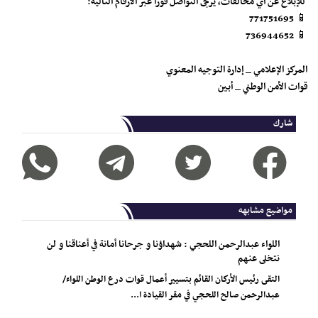
​ للإبلاغ عن أي مخالفات، يرجى التواصل فوراً عبر الأرقام التالية:
​📱 771751695
​📱 736944652
المركز الإعلامي _ إدارة التوجيه المعنوي
قوات الأمن الوطني _ أبين
شارك
مواضيع مشابهه
اللواء عبدالرحمن اللحجي : شهداؤنا و جرحانا أمانة في أعناقنا و لن
نتخلى عنهم
التقى رئيس الأركان القائم بتسيير أعمال قوات درع الوطن اللواء/
عبدالرحمن صالح اللحجي في مقر القيادة ا...