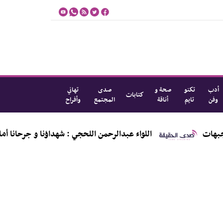
أدب
تكنو
صحة و
صدى
تهاني
كتابات
وفن
تايم
أناقة
المجتمع
وأفراح
اللواء عبدالرحمن اللحجي : شهداؤنا و جرحانا أمانة في أعناقنا 