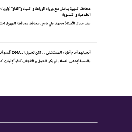
محافظ المهرة يناقش مع وزراء الزراعة و المياه و"الفاو" أولو
الخدمية و التنموية
عقد معالي الأستاذ محمد علي ياسر، محافظ محافظة المهرة، اجتماعً
أنجبتهم أمام أطباء المستشفى .. لكن تحليل الـ DNA أقسم أنها لم تكن أمهم يوماً !
بالنسبة لإحدى النساء، لم يكن الحمل و الانجاب كافياً لإثبات أمومتها.في عام 2002،وبعد خض