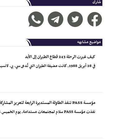
شارك
مواضيع مشابهه
كيف غيرت الرحلة 243 قطاع الطيران إلى الأبد
في 28 أبريل 1988، كانت مضيفة الطيران التي تُدعى سي. بي. لانسينغ تقدم مشروباً لأحد الركاب على ارتفاع...
مؤسسة PASS تنفذ الطاولة المستديرة الرابعة لتعزيز المشاركة العادلة للنساء في مسارات السلام و صنع القرار
نفذت مؤسسة PASS سلام لمجتمعات مستدامة، يوم الخميس ٦ أغسطس ٢٠٢٦ ،فعالية الطاولة المستديرة الرابعة، لم...