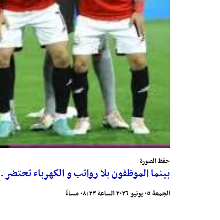
حفظ الصورة
بينما الموظفون بلا رواتب و الكهرباء تحتضر .. 20 ألف ريال سعودي لكل فرد في بعثة المنتخب يشعل غضب الشا
الجمعة ٠٥ يونيو ٢٠٢٦ الساعة ٠٨:٢٣ مساءً