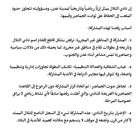
إن نادي التلال يمثل إرثاً رياضياً وتاريخياً لمدينة عدن، ومسؤوليته تتجاوز حدود
الملعب إلى الحفاظ على ثوابت الجماهير وقيمها.
أسباب رفضنا لهذه المشاركة:
1. المشاركة في المناطق غير المحررة: نرفض بشكل قاطع إقحام اسم نادي التلال
وتاريخه في بطولات تقام في مناطق غير محررة، لما يحمله ذلك من دلالات سياسية
وجماهيرية تمس مشاعر أبناء عدن والجنوب.
2. غياب الشفافية والعدالة التنظيمية: تكتنف البطولة تجاوزات إدارية وتنظيمية
واضحة، ولا تتوفر فيها معايير النزاهة في الأندية المشاركة.
3. تجاهل صوت الجماهير: تم اتخاذ قرار المشاركة دون الرجوع إلى القاعدة
الجماهيرية العريضة للنادي، والتي أعلنت رفضها سابقاً لأي نشاط رياضي لا يراعي
خصوصية المرحلة.
4. الإضرار بتاريخ النادي: هذه المشاركة تسيء إلى السجل الناصع للتلال الممتد
لأكثر من قرن، وتضعه في موقف لا ينسجم مع مكانته كعميد للأندية في البلاد.