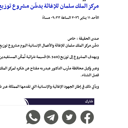
مركز الملك سلمان للإغاثة يدشّن مشروع توزيع الكسوة الشتوية 
الأحد ١١ يناير ٢٠٢٦ الساعة ٠٩:٣٣ مساءً
صدى الحقيقة : خاص
دشّن مركز الملك سلمان للإغاثة والأعمال الإنسانية اليوم مشروع توزيع ا
ويهدف المشروع إلى توزيع (8.340) قسيمة شرائية تُمكّن المستفيدين من شراء الكسوة الشتوية؛ بهدف التخفيف على الأسر الأشد احتياجًا من النازحين والمجتمع المضيف من آثار موجة البرد القارس التي تشهدها المحافظة.
وعبر وكيل محافظة مأرب الدكتور عبدربه مفتاح عن شكره لمركز الملك س
فصل الشتاء.
ويأتي ذلك في إطار الجهود الإغاثية والإنسانية التي تقدمها المملكة عبر
شارك