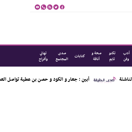
أدب
تكنو
صحة و
صدى
تهاني
كتابات
وفن
تايم
أناقة
المجتمع
وأفراح
أبين : جعار و الكود و حصن بن عطية تواصل العصيان المدني