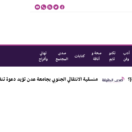
أدب
تكنو
صحة و
صدى
تهاني
كتابات
وفن
تايم
أناقة
المجتمع
وأفراح
منسقية الانتقالي الجنوبي بجامعة عدن تؤيد دعوة تنفيذية العاصمة ب