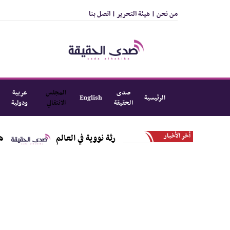
من نحن |
هيئة التحرير |
اتصل بنا
صدى
المجلس
عربية
الرئيسية
English
الحقيقة
الانتقالي
ودولية
أخر الأخبار
لذي تسبب بأسوأ كارثة نووية في العالم
هل تتجه القاهرة لصفقة بـ4 مليارات دولار لاقتناء