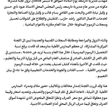
شهدت مديرية دارسعد يوم الثلاثاء الموافق 9 سبتمر 2025م، نزول لجنة مشتركة
مكونه من مدير عام مديرية دارسعد رئيس المجلس المحلي الاستاذ عبود ناجي حسين
و وكيل نيابة الامن والبحث عدن القاضي بسام غالب و وكيل وزارة الصناعة والتجارة
لخدمات الاعمال الدكتور راشد حازب ، للتفتيش والإطلاع على كشوفات تحسيل
وسجلات الرسوم المدفوعة خلال هذا العام مقارنه بالاعوام الماضية .
واثناء النزول والمراجعة ومطابقة السجلات القديمة والجديدة تبين الى اللجنة
المركزية المشتركة، ان معظم المدارس الأهلية بدارسعد قد قامت برفع نسبة
التحصيل ( الرسوم المدرسية ) خلال هذا العام بنسبة تزيد عن 100% ، مستندين في
ذلك الامر الى الكشف الصادر في منتصف العام الماضي من قبل وزارة التربية والتعليم ،
حيث قامت هي الأخيرة بأعضاء كشف تصنيف يحدد من خلاله قيمت الرسوم
للمدارس الأهلية ، حسب الفئات والجودة والخدمات التعليمية وفق ما جاء في بيان
التعميم .
هذا وقد قررت اللجنة إصدار مخالفات وتكاليف حضور ملاك ومدراء المدارس
الأهلية الى النيابة ، لاعادة النظر في تلك قيمة الرسوم والتصنيف وتحديد اسعار وقيمة
سوم معقولة تتماشى مع سعر الصرف ونظرا للتعافي الملحوض الذي تشهدة أسواق
الصرف وتعافي قيمة صرف الريال المحلي أمام العملات الأجنبية.