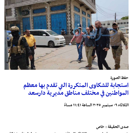
حفظ الصورة
استجابة للشكاوى المتكررة التي تقدم بها معظم
المواطنين في مختلف مناطق مديرية دارسعد
الثلاثاء ٠٩ سبتمبر ٢٠٢٥ الساعة ١١:٤١ مساءً
صدى الحقيقة : خاص