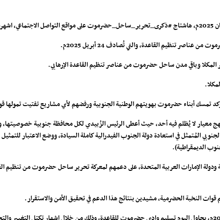
اصر تنظيم القاعدة، والتي تُصادف 24 أبريل 2025م.
ر المكلا وباقي مدن ساحل حضرموت من عناصر تنظيم القاعدة الإرهابي.
كد تمسك أبناء حضرموت بهويتهم الوطنية الجنوبية ورفضهم لأي مشاريع تفتيت تمولها قوى 
هج معيار لا يُظلم فيه أحد، حيث أعطى الرئيس الزُبيدي لكل محافظة جنوبية خصوصيتها، وأ
نوبي المُتمثل في استعادة دولة الجنوب الفيدرالية كاملة السيادة، ووضع الاعتبار للتمث
نوب الديمقراطية).
ة ودولة الإمارات العربية المتحدة، على دعمهم لمعركة تحرير ساحل حضرموت من تنظيم القاع
م قوات النخبة الحضرمية، مشيدين بنتائج هذا الدعم في تحقيق الأمن والاستقرار.
وأكدوا على أن من سلم ساحل حضرموت لتنظيم القاعدة الإرهابي في 2015م، يحاول اليوم تسليم وادي حضرموت للقاعدة، وذلك من خ