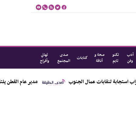
أدب
تكنو
صحة و
صدى
تهاني
كتابات
وفن
تايم
أناقة
المجتمع
وأفراح
ات عمال الجنوب
مدير عام القطن يلتقي مندوب منظمة 