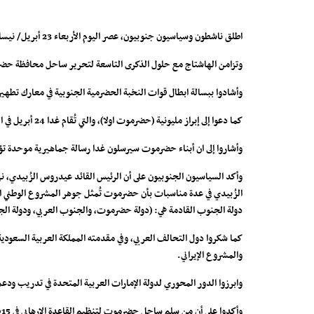
اطلق ناشطون وسياسيون جنوبيون، عصر اليوم الأربعاء 23 أبريل/ نيسان 2025م، هاشتاج #ذكرى_تحرير_ساحل_حضرموت على مواقع التواصل الاجتماعي، اشهرها منصة (X).
وتزامن الهاشتاج مع حلول الذكرى التاسعة لتحرير ساحل محافظة حضرموت من عن
وأشادوا ببسالة ابطال قوات النخبة الحضرمية الجنوبية في معارك تطهي
كما دعوا إلى إبراز مليونية (حضرموت اولا)، والتي تُقام غدا 24 أبريل في المكلا.
وأشاروا إلى ان أبناء حضرموت سيرسلون غدا رسالة جماهيرية موحدة تؤ
وأكد السياسيون الجنوبيون على أن الرئيس القائد عيدروس الزُبيدي، ن
الزُبيدي في عدة مناسبات بأن حضرموت تُمثل جوهر المشروع الوطني الج
دولة الجنوب القادمة هي: (دولة حضرموت، والجنوب العربي، ودولة الج
كما شكروا دول التحالف العربي، وفي مقدمته المملكة العربية السعودي
والمشروع الإيراني.
وابرزوا الدور المحوري لدولة الإمارات العربية المتحدة في تدريب ودع