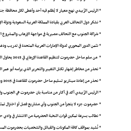
* الرئيس الزُبيدي نهج معيار لا يُظلم فيه أحد وأعطى لكل محافظة
* نشكر دول التحالف العربي بقيادة المملكة العربية السعودية ودولة 
* شراكة الجنوب مع التحالف مصيرية في مواجهة الإرهاب والمشروع الإ
* نثمن الدور المحوري لدولة الإمارات العربية المتحدة في تدريب ودع
* من سلم ساحل حضرموت لتنظيم القاعدة الإرهابي في 2015 يحاول اليوم تسليم وادي حضرموت للقاعدة
* نحذر من مخاطر إشهار تكتل التغيير والتحرير الذي يراسه أبو عمر ا
* نحذر من إعادة سيناريو تسليم ساحل حضرموت للقاعدة في 2015 ومحاولة تنفيذه اليوم في وادي حضرموت
* الرئيس الزُبيدي أكد في أكثر من مناسبة بان حضرموت هي الجنوب وا
* حضرموت جزء لا يتجزأ من الجنوب وأي مشاريع فصل أو اختزال تمثي
* نطالب بسرعة تمكين قوات النخبة الحضرمية من الانتشار في وادي حض
* نُشيد بمواقف كافة المكونات والقبائل والشخصيات بحضرموت المسان