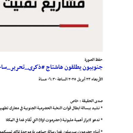
حفظ الصورة
جنوبيون يطلقون هاشتاج #ذكرى_تحرير_س
الأربعاء ٢٣ أبريل ٢٠٢٥ الساعة ٠٦:٣٠ مساءً
صدى الحقيقة : خاص
* نشيد ببسالة ابطال قوات النخبة الحضرمية الجنوبية في معارك تطهي
* ندعو لابراز أهمية مليونية (حضرموت اولا) التي تُقام غدا في المكلا
* أبناء حضرموت سيرسلون غدا رسالة جماهيرية موحدة تؤكد تمسكهم به