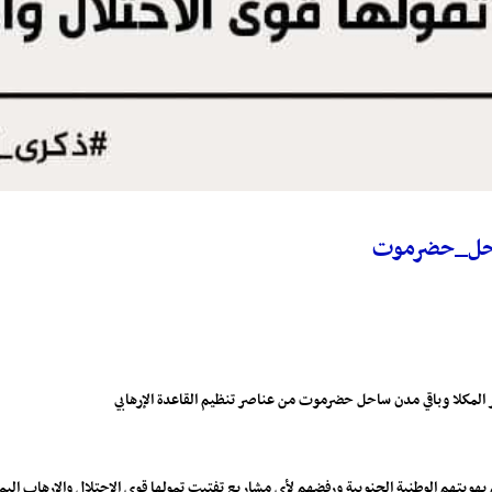
احل_حضرموت
ر المكلا وباقي مدن ساحل حضرموت من عناصر تنظيم القاعدة الإرهابي
ويتهم الوطنية الجنوبية ورفضهم لأي مشاريع تفتيت تمولها قوى الاحتلال والارهاب اليم