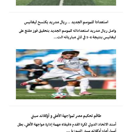
استعدادا للموسم الجديد .. ريال مدريد يكتسح ليغانيس
واصل ريال مدريد استعداداته للموسم الجديد بتحقيق فوز مقنع على
ليغانيس بنتيجة 4-1 في ثاني مبارياته الت...
طاقم تحكيم مصر لمواجهة الأهلي و أوكلاند سيتي
أسند الاتحاد الدولي لكرة القدم «فيفا» مهمة إدارة مواجهة الأهلي، بطل
آسيا، أمام أوكلاند سيتي النيوزيل...