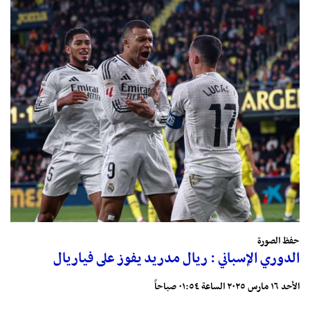
حفظ الصورة
الدوري الإسباني : ريال مدريد يفوز على فياريال
الأحد ١٦ مارس ٢٠٢٥ الساعة ٠١:٥٤ صباحاً