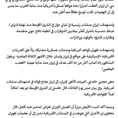
سي، أن إيران ألحقت أضراراً بـ20 موقعاً عسكرياً أمريكياً منذ بداية الحرب، ما يشير
إلى أن الهجمات كانت أوسع نطاقاً مما أُعلن عنه.
واستهدفت إيران منشآت رئيسية في ثماني دول في الشرق الأوسط منذ نهاية فبراير/
شباط، متسببة بأضرار تُقدَّر بملايين الدولارات في أنظمة دفاع جوي متقدمة،
وطائرات للتزوّد بالوقود، ورادارات.
واستهدفت طهران قواعد أمريكية ومنشآت عسكرية مشتركة، ردّاً على الضربات
الأمريكية-الإسرائيلية على مواقع في إيران ولبنان خلال الأشهر الثلاثة الماضية. ويقول
البنتاغون إنه أصاب أكثر من 13 ألف هدف في إيران منذ بداية عملية "الغضب
الملحمي".
سعى مجتبى خامنئي، المرشد الأعلى لإيران، إلى إبراز نجاح قواته في استهداف منشآت
أمريكية. وفي بيان صدر يوم الثلاثاء، قال خامنئي إن الشرق الأوسط لم يعد "مكاناً
آمناً" للقواعد الأمريكية.
وبينما أكد البيت الأبيض مراراً أن الجيش الإيراني تعرّض لتدمير شبه كامل، قال
محللون إن الأضرار التي شوهدت في المنشآت الأمريكية تشير إلى أن هجمات طهران