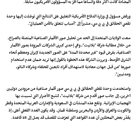
المضادة كانت أكثر دقة واتساعاً مما أقرّ به المسؤولون الأمريكيون سابقاً.
ورفض مسؤول في وزارة الدفاع الأمريكية التعليق على النتائج التي توصّلت إليها وحدة
تقصي الحقائق في بي بي سي، مشيراً إلى "أسباب تتعلق بالأمن العملياتي".
سعت الولايات المتحدة إلى الحد من تحليل صور الأقمار الصناعية المتصلة بالصراع،
من خلال مطالبة شركة "بلانيت"، وهي إحدى كبرى الشركات المزوِدة بصور الأقمار
الصناعية، بفرض قيود "غير محددة المدة" على الصور الجديدة لإيران ومعظم أنحاء
الشرق الأوسط. وبررت الشركة هذه الخطوة بالقول إنها تريد ضمان عدم استخدام
صورها "من قبل جهات معادية لاستهداف أفراد تابعين للحلفاء وشركاء الناتو،
ومدنيين".
واستخدمت وحدة تقصّي الحقائق في بي بي سي صور أقمار صناعية من مزوِدين دوليين
آخرين، إلى جانب صور أقدم من شركة "بلانيت"، لتتبع الأضرار التي تسببت بها
الهجمات الإيرانية. وتقع هذه المنشآت في السعودية والإمارات العربية المتحدة وقطر
والكويت والعراق والأردن والبحرين وسلطنة عُمان. وقد يكون العدد الفعلي أعلى، إذ
يقدّر بعض المحللين أن عدد القواعد التي تعرّضت للقصف قد يصل إلى 28 قاعدة.