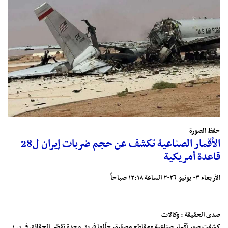
حفظ الصورة
الأقمار الصناعية تكشف عن حجم ضربات إيران ل28
قاعدة أمريكية
الأربعاء ٠٣ يونيو ٢٠٢٦ الساعة ١٢:١٨ صباحاً
صدى الحقيقة : وكالات
كشفت صور أقمار صناعية ومقاطع مصوّرة، حلّلها فريق وحدة تقصّي الحقائق في بي بي