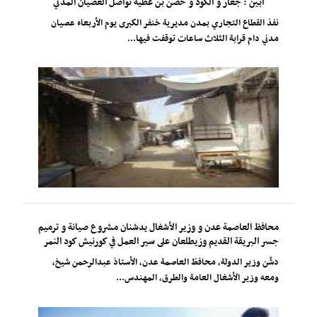
أبين : جعار و الكود و حصن بن عطية تواصل العصيان المدني
نفذ القطاع التجاري بمدن مديرية خنفر الكبرى يوم الأربعاء عصيان
مدني دام قرابة الثلاث ساعات توقفت فيها...
محافظ العاصمة عدن و وزير الأشغال يدشنان مشروع صيانة و ترميم
جسر البريقة القديم وزيطلعان على سير العمل في كورنيش كود النمر
دشّن وزير الدولة، محافظ العاصمة عدن، الأستاذ عبدالرحمن شيخ،
ومعه وزير الأشغال العامة والطرق، المهندس...