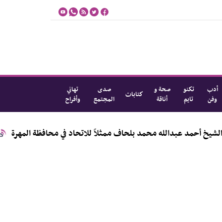
أدب
تكنو
صحة و
صدى
تهاني
كتابات
وفن
تايم
أناقة
المجتمع
وأفراح
عبدالله محمد بلحاف ممثلاً للاتحاد في محافظة المهرة
مؤس