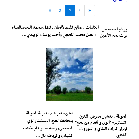
»
3
2
1
«
الكلمات : صالح فقيهالألحان : فضل محمد اللحجيالغناء
روائع لحجيه من
: فضل محمد اللحجي وأحمد يوسف الزبيدي...
تراث لحج الأصيل
دشن مدير عام مديرية الحوطة
الحوطة : تدشين معرض الفنون
بمحافظة لحج، المستشار لؤي
التشكيلية "ألوان و أنغام من لحج"
الصبيحي، ومعه مدير عام مكتب
لإبراز التراث الثقافي و الموروث
الشعبي
الشباب والرياضة بال...