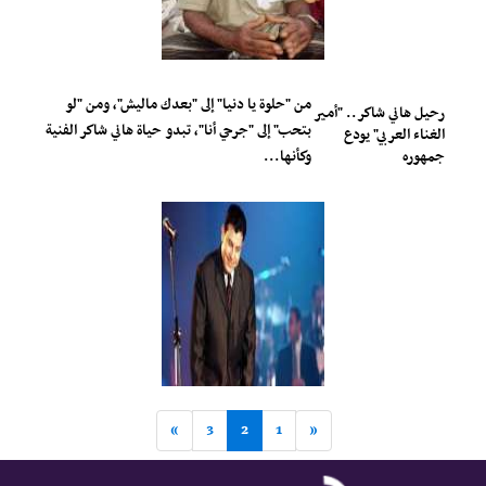
من "حلوة يا دنيا" إلى "بعدك ماليش"، ومن "لو
رحيل هاني شاكر.. "أمير
بتحب" إلى "جرحي أنا"، تبدو حياة هاني شاكر الفنية
الغناء العربي" يودع
جمهوره
وكأنها...
»
3
2
1
«