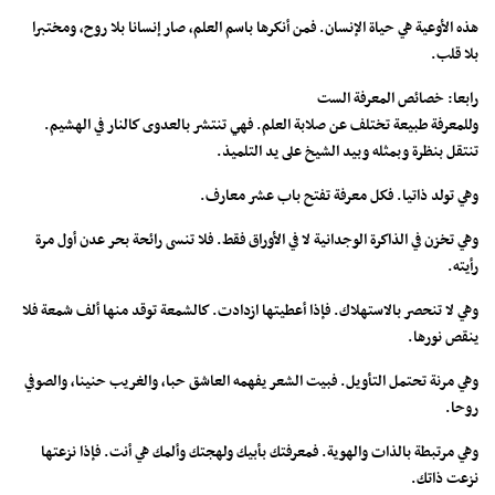
هذه الأوعية هي حياة الإنسان. فمن أنكرها باسم العلم، صار إنسانا بلا روح، ومختبرا
بلا قلب.
رابعا: خصائص المعرفة الست
وللمعرفة طبيعة تختلف عن صلابة العلم. فهي تنتشر بالعدوى كالنار في الهشيم.
تنتقل بنظرة وبمثله وبيد الشيخ على يد التلميذ.
وهي تولد ذاتيا. فكل معرفة تفتح باب عشر معارف.
وهي تخزن في الذاكرة الوجدانية لا في الأوراق فقط. فلا تنسى رائحة بحر عدن أول مرة
رأيته.
وهي لا تنحصر بالاستهلاك. فإذا أعطيتها ازدادت. كالشمعة توقد منها ألف شمعة فلا
ينقص نورها.
وهي مرنة تحتمل التأويل. فبيت الشعر يفهمه العاشق حبا، والغريب حنينا، والصوفي
روحا.
وهي مرتبطة بالذات والهوية. فمعرفتك بأبيك ولهجتك وألمك هي أنت. فإذا نزعتها
نزعت ذاتك.