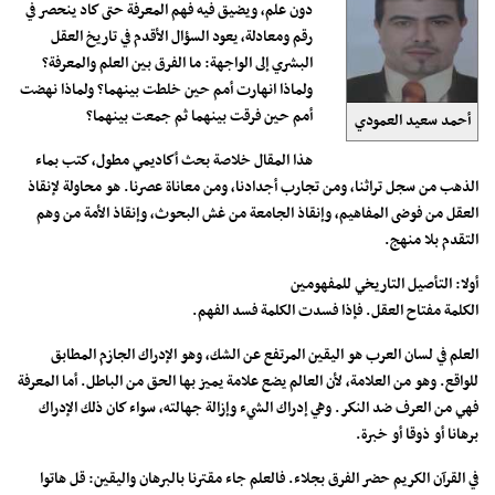
دون علم، ويضيق فيه فهم المعرفة حتى كاد ينحصر في
رقم ومعادلة، يعود السؤال الأقدم في تاريخ العقل
البشري إلى الواجهة: ما الفرق بين العلم والمعرفة؟
ولماذا انهارت أمم حين خلطت بينهما؟ ولماذا نهضت
أمم حين فرقت بينهما ثم جمعت بينهما؟
أحمد سعيد العمودي
هذا المقال خلاصة بحث أكاديمي مطول، كتب بماء
الذهب من سجل تراثنا، ومن تجارب أجدادنا، ومن معاناة عصرنا. هو محاولة لإنقاذ
العقل من فوضى المفاهيم، وإنقاذ الجامعة من غش البحوث، وإنقاذ الأمة من وهم
التقدم بلا منهج.
أولا: التأصيل التاريخي للمفهومين
الكلمة مفتاح العقل. فإذا فسدت الكلمة فسد الفهم.
العلم في لسان العرب هو اليقين المرتفع عن الشك، وهو الإدراك الجازم المطابق
للواقع. وهو من العلامة، لأن العالم يضع علامة يميز بها الحق من الباطل. أما المعرفة
فهي من العرف ضد النكر. وهي إدراك الشيء وإزالة جهالته، سواء كان ذلك الإدراك
برهانا أو ذوقا أو خبرة.
في القرآن الكريم حضر الفرق بجلاء. فالعلم جاء مقترنا بالبرهان واليقين: قل هاتوا