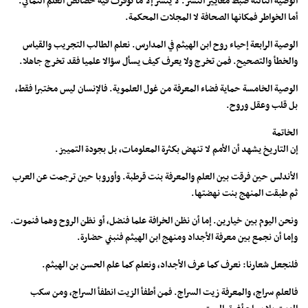
الوصية الثالثة ضبط معايير النشر. لا ينشر إلا ما توفرت فيه خصائص العلم الثماني.
أما الخواطر فمكانها الصحافة لا المجلات المحكمة.
الوصية الرابعة إحياء روح ابن الهيثم في المدارس. نعلم الطالب التجريب والقياس
والخطأ والتصحيح. فمن تخرج ولا يعرف كيف يسأل سؤالا علميا فقد تخرج جاهلا.
الوصية الخامسة حماية فضاء المعرفة من غول العلموية. فالإنسان ليس مختبرا فقط،
بل قلب وعقل وروح.
الخاتمة
إن التاريخ يشهد أن الأمم لا تنهض بكثرة المعلومات، بل بجودة التمييز.
الأندلس حين فرقت بين العلم والمعرفة بنت قرطبة. وأوروبا حين ترجمت عن العرب
ثم طبقت المنهج بنت نهضتها.
ونحن اليوم بين خيارين. إما أن نظن الخرافة علما فنضل، أو نظن الروح وهما فنموت.
وإما أن نجمع بين معرفة الأجداد ومنهج ابن الهيثم فنبني حضارة.
فلنجعل شعارنا: نعرف كما عرف الأجداد، ونعلم كما علم الحسن بن الهيثم.
فالعلم سراج، والمعرفة زيت السراج. فمن أطفأ الزيت انطفأ السراج، ومن سكب