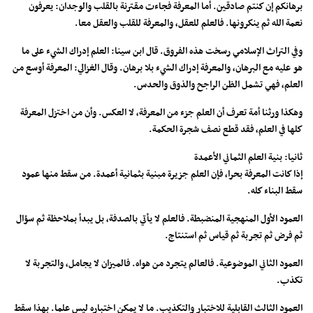
برهانكم إن كنتم صادقين. أما المعرفة فجاءت مقترنة بالقلب والوجدان: يعرفون
نعمة الله ثم ينكرونها. فالعلم للعقل، والمعرفة للقلب والعقل معا.
وفي التراث الإسلامي رسخت هذه الفروق. قال ابن سينا: العلم إدراك الشيء على ما
هو عليه مع البرهان، والمعرفة إدراك الشيء بلا برهان. وقال الغزالي: المعرفة أوسع من
العلم، فهي تشمل الظن الراجح والذوق والحدس.
وهكذا ورثنا أمة تعرف أن العلم جزء من المعرفة، لا العكس. وأن من اختزل المعرفة
كلها في العلم، فقد قطع نصف شجرة الحكمة.
ثانيا: بنية العلم الثماني الأعمدة
إذا كانت المعرفة بحرا، فإن العلم جزيرة مبنية بثمانية أعمدة. من سقط منها عمود
سقط البناء كله.
العمود الأول المنهجية المنضبطة. فالعلم لا يأتي بالصدفة، بل يبدأ بملاحظة ثم سؤال
ثم فرض ثم تجربة ثم قياس ثم استنتاج.
العمود الثاني الموضوعية. فالعالم يتجرد من هواه. فالميزان لا يجامل، والتجربة لا
تكذب.
العمود الثالث القابلية للاختبار والتكذيب. ما لا يمكن اختباره ليس علما. بهذا سقط