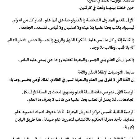
سادسا: كوارث الخلط في عصرنا
حين خلطنا بينهما وقعنا في كارثتين.
الأولى تقديم المعارف الشخصية والأيديولوجية على أنها علم. فصار كل من له رأي
فيسبوك يكتب بحثا علميا بلا عينة ولا استبيان ولا قياس. ففسدت الجامعة.
والثانية إنكار كل ما ليس علما. فأنكرنا الذوق والروح والحب والحدس. فصار العالم
آلة بلا قلب، وطالب بلا وجد.
والصواب أن العلم يبني الجسر، والمعرفة تعطيه روحا حتى يمشي عليه الناس.
سابعا: التوصيات لإنقاذ العقل والأمة
إن الأمة التي لا تفرق بين العلم والمعرفة تسير في الظلام. لذلك أوصي بخمس وصايا:
الوصية الأولى تدريس مادة فلسفة العلم ومنهج البحث في السنة الأولى بكل
الجامعات. فلا يعقل أن نطلب بحثا علميا من طالب لا يعرف ما العلم.
الوصية الثانية تأسيس مراكز لتحويل المعرفة. نأخذ معرفة الصياد فنصيرها علم
مصايد. نأخذ معرفة الحكيم بالأعشاب فنصيرها علم صيدلة. هذا طريق اليابان
وكوريا.