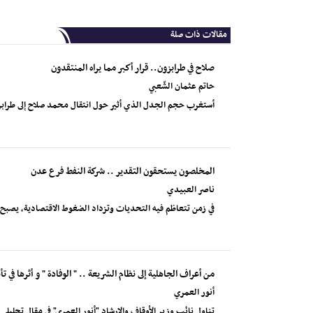
مقالات ذات صلة
صلاح في طرابزون.. قرار أكبر مما يراه المنتقدون
حاتم عثمان الشّعبي
أستغرب حجم الجدل الذي أثير حول انتقال محمد صلاح إلى طرابزون
المخلصون يستحقون التقدير .. شركة النفط فرع عدن
ناصر العبيدي
في زمن تتعاظم فيه التحديات وتزداد الضغوط الاقتصادية، يصب
من أعراف الجاهلية إلى نظام الشريعة .. " الوفادة " و أثرها في ت
أنور العمري
تناول نائب وزير الأوقاف والإرشاد "أنور العمري" في مقال تحليلي