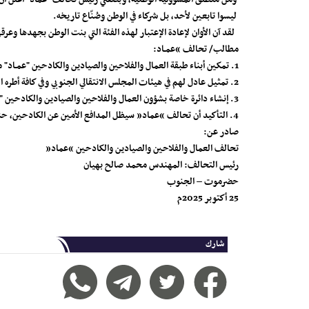
ليسوا تابعين لأحد، بل شركاء في الوطن وصُنّاع تاريخه.
لقد آن الأوان لإعادة الإعتبار لهذه الفئة التي بنت الوطن بجهدها وعر
مطالب/ تحالف “عمـاد:
1. تمكين أبناء طبقة العمال والفلاحين والصيادين والكادحين "عمـاد" من المناصب القيادية في المؤسستين العسكرية والمدنية.
2. تمثيل عادل لهم في هيئات المجلس الانتقالي الجنوبي وفي كافة أطره التنظيمية وجميع المكونات السياسية.
3. إنشاء دائرة خاصة بشؤون العمال والفلاحين والصيادين والكادحين "عمـاد" ضمن هيكل المجلس الانتقالي، لضمان صوتهم وحقوقهم.
4. التأكيد أن تحالف “عماد” سيظل المدافع الأمين عن الكادحين، حتى تتحقق العدالة الاجتماعية ويزول التهميش والاقصاء.
صادر عن:
تحالف العمال والفلاحين والصيادين والكادحين “عماد”
رئيس التحالف: المهندس محمد صالح بهيان
حضرموت – الجنوب
25 أكتوبر 2025م
شارك