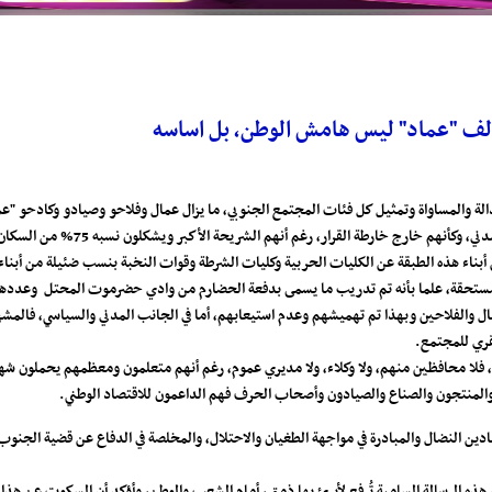
حالف "عماد" ليس هامش الوطن، بل اساسه
دالة والمساواة وتمثيل كل فئات المجتمع الجنوبي، ما يزال عمال وفلاحو وصيادو وكادحو "
أنهم خارج خارطة القرار، رغم أنهم الشريحة الأكبر ويشكلون نسبه 75% من السكان..
بناء هذه الطبقة عن الكليات الحربية وكليات الشرطة وقوات النخبة بنسب ضئيلة من أبنا
ال والفلاحين وبهذا تم تهميشهم وعدم استيعابهم، أما في الجانب المدني والسياسي، فالمشهد
فقري للمجتمع.
لا محافظين منهم، ولا وكلاء، ولا مديري عموم، رغم أنهم متعلمون ومعظمهم يحملون شهاد
 والمنتجون والصناع والصيادون وأصحاب الحرف فهم الداعمون للاقتصاد الوطني.
دين النضال والمبادرة في مواجهة الطغيان والاحتلال، والمخلصة في الدفاع عن قضية الجنوب م
ه الرسالة السامية تُرفع لأبرئ بها ذمتي، أمام الشعب والوطن، وأؤكد أن السكوت عن هذا 