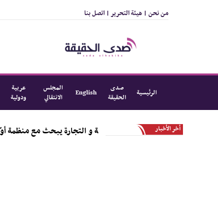
من نحن |
هيئة التحرير |
اتصل بنا
صدى
المجلس
عربية
الرئيسية
English
الحقيقة
الانتقالي
ودولية
أخر الأخبار
اق
وزير الصناعة و التجارة يبحث مع منظمة أوكسفام تو