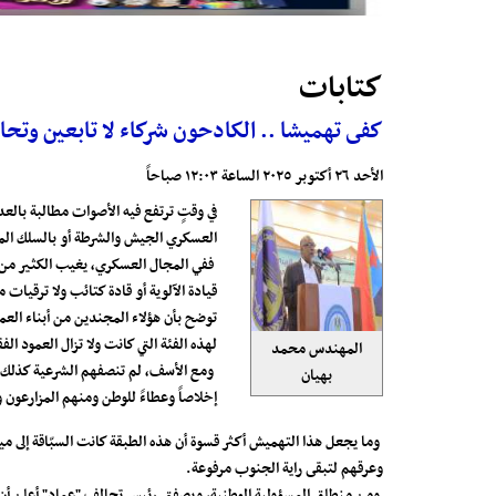
كتابات
كفى تهميشا .. الكادحون شركاء لا تابعين وت
الأحد ٢٦ أكتوبر ٢٠٢٥ الساعة ١٢:٠٣ صباحاً
في وقتٍ ترتفع فيه الأصوات مطالبة بالع
العسكري الجيش والشرطة أو بالسلك المدني، وك
ففي المجال العسكري، يغيب الكثير من أ
توضح بأن هؤلاء المجندين من أبناء العم
لهذه الفئة التي كانت ولا تزال العمود ال
المهندس محمد
ومع الأسف، لم تنصفهم الشرعية كذلك، ف
بهيان
إخلاصاً وعطاءً للوطن ومنهم المزارعون
وما يجعل هذا التهميش أكثر قسوة أن هذه الطبقة كانت السبّاقة إلى ميا
وعرقهم لتبقى راية الجنوب مرفوعة.
ومن منطلق المسؤولية الوطنية، وبصفتي رئيس تحالف "عماد" أعلن أن هذ