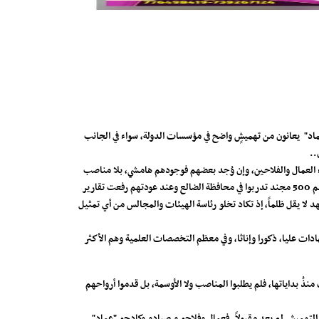
عماد" يعانون من تهميشٍ واضح في مؤسسات الدولة، سواء في الجانب
ء العمال والفلاحين، وإن وُجد بعضهم فوجودهم هامشي، بلا مناصب
قيادة الآلوية أو قادة كتائب ولا ترقيات مستحقة، علما بأنه تم تدريب ما يسمى بدفعة الحضارم من وادي حضرموت المحتل وعددهم 500 مجند تدربوا في محافظة الضالع وعند عودتهم رفعت تقارير
 لا يقل ظلماً، إذ تكاد تخلو رئاسة الهيئات والمجالس من أي تمثيل
ات عليا، ذكورا وإناثا، وفي معظم التخصصات العلمية وهم الأكثر
نذُ بداياتها، فلم يطلبوا المناصب ولا الأوسمة، بل قدموا أرواحهم
التهميش لم يعد مقبولاً. فعمال وفلاحو و صيادو وكادحو "عماد"