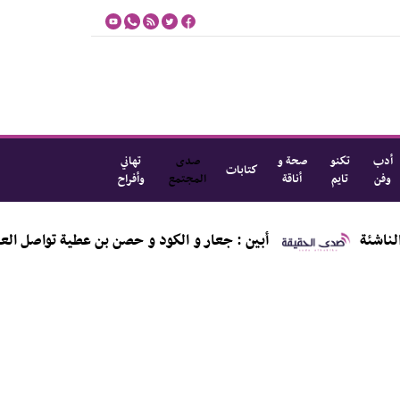
أدب
تكنو
صحة و
صدى
تهاني
كتابات
وفن
تايم
أناقة
المجتمع
وأفراح
أبين : جعار و الكود و حصن بن عطية تواصل العصيان ال